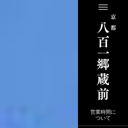
S
k
i
p
t
o
t
h
e
c
o
n
t
e
営業時間に
ついて
n