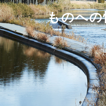
t
ものへの