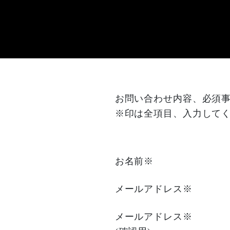
S
k
i
p
t
o
t
お問い合わせ内容、必須事
h
※印は全項目、入力して
e
c
o
お名前
※
n
t
メールアドレス
※
e
n
メールアドレス
※