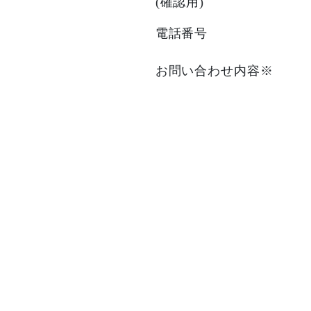
t
(確認用)
電話番号
お問い合わせ内容
※
このフィールドは空のま