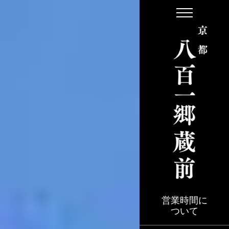
S
k
i
p
t
o
t
h
e
c
o
n
t
e
営業時間に
ついて
n