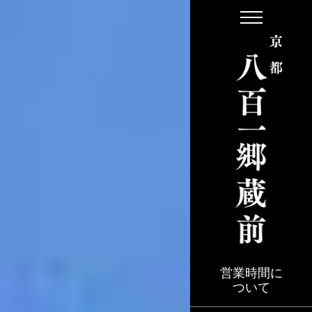
S
k
i
p
t
o
t
h
e
c
o
n
t
e
営業時間に
ついて
n