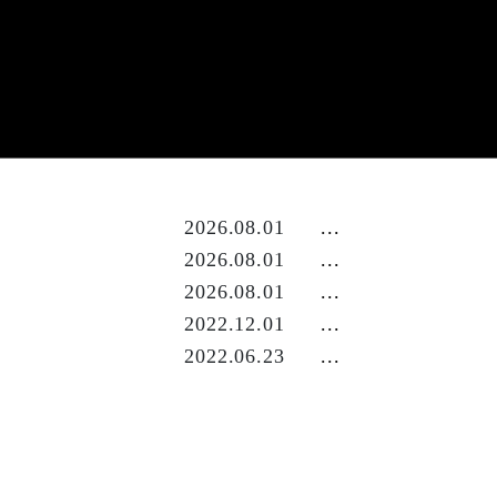
S
k
i
p
t
o
t
2026.08.01
...
h
2026.08.01
...
e
2026.08.01
...
c
2022.12.01
...
o
2022.06.23
...
n
t
e
n