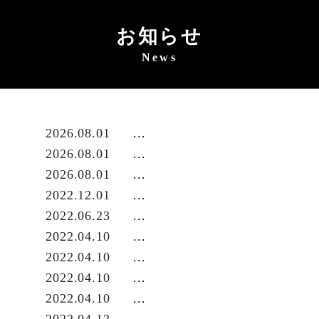
S
k
お知らせ
i
News
p
t
o
t
2026.08.01
...
h
2026.08.01
...
e
2026.08.01
...
c
2022.12.01
...
o
2022.06.23
...
n
2022.04.10
...
t
2022.04.10
...
e
2022.04.10
...
n
2022.04.10
...