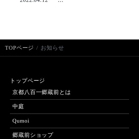
t
2022.04.12
...
TOPページ
お知らせ
トップページ
京都八百一郷蔵前とは
中庭
Qumoi
郷蔵前ショップ