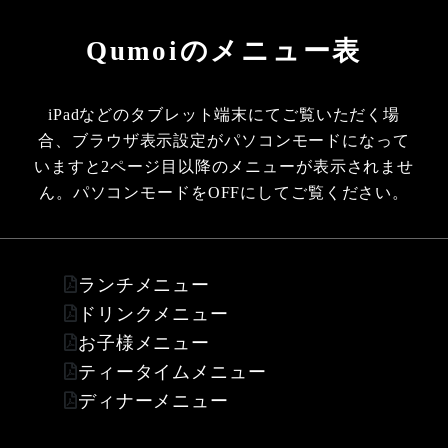
S
k
Qumoiのメニュー表
i
p
iPadなどのタブレット端末にてご覧いただく場
t
合、ブラウザ表示設定がパソコンモードになって
o
いますと2ページ目以降のメニューが表示されませ
t
ん。パソコンモードをOFFにしてご覧ください。
h
e
c
ランチメニュー
o
ドリンクメニュー
n
お子様メニュー
t
ティータイムメニュー
e
ディナーメニュー
n